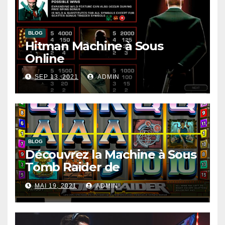
BLOG
Hitman Machine à Sous
Online
SEP 13, 2021
ADMIN
BLOG
Découvrez la Machine à Sous
Tomb Raider de
Microgaming
MAI 19, 2021
ADMIN