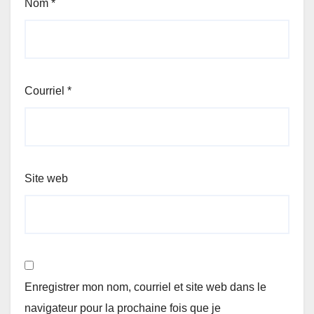
Nom
*
Courriel
*
Site web
Enregistrer mon nom, courriel et site web dans le
navigateur pour la prochaine fois que je