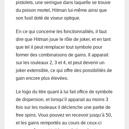
pistolets, une seringue dans laquelle se trouve
du poison mortel, Hitman lui-même ainsi que
son fusil doté de viseur optique.
En ce qui concerne les fonctionnalités, il faut
dire que Hitman joue le rôle de joker, et en tant
que tel il peut remplacer tout symbole pour
former des combinaisons de gains. Il apparait
sur les rouleaux 2, 3 et 4, et peut devenir un
joker extensible, ce qui offre des possibilités de
gain encore plus élevées.
Le logo du titre quant à lui fait office de symbole
de dispersion, et lorsqu’il apparait au moins 3
fois sur les rouleaux il déclenche une partie de
free spins. Vous pouvez en recevoir jusqu’à 50,
et les gains remportés au cours de ceux-ci