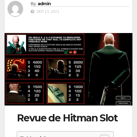
By
admin
SEP 13, 2021
Revue de Hitman Slot