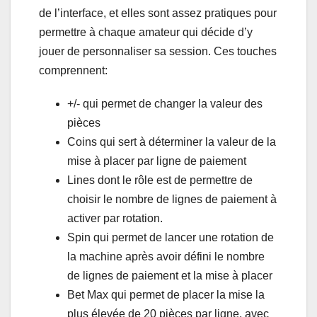
de l’interface, et elles sont assez pratiques pour
permettre à chaque amateur qui décide d’y
jouer de personnaliser sa session. Ces touches
comprennent:
+/- qui permet de changer la valeur des
pièces
Coins qui sert à déterminer la valeur de la
mise à placer par ligne de paiement
Lines dont le rôle est de permettre de
choisir le nombre de lignes de paiement à
activer par rotation.
Spin qui permet de lancer une rotation de
la machine après avoir défini le nombre
de lignes de paiement et la mise à placer
Bet Max qui permet de placer la mise la
plus élevée de 20 pièces par ligne, avec