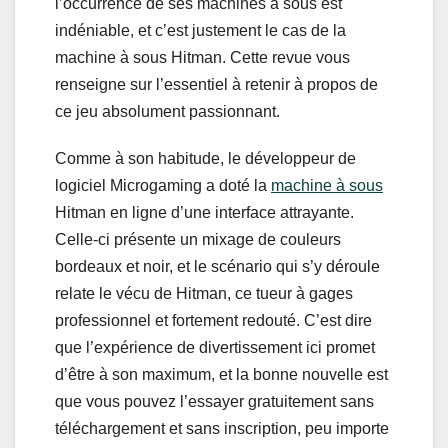
l’occurrence de ses machines à sous est
indéniable, et c’est justement le cas de la
machine à sous Hitman. Cette revue vous
renseigne sur l’essentiel à retenir à propos de
ce jeu absolument passionnant.
Comme à son habitude, le développeur de
logiciel Microgaming a doté la
machine à sous
Hitman en ligne d’une interface attrayante.
Celle-ci présente un mixage de couleurs
bordeaux et noir, et le scénario qui s’y déroule
relate le vécu de Hitman, ce tueur à gages
professionnel et fortement redouté. C’est dire
que l’expérience de divertissement ici promet
d’être à son maximum, et la bonne nouvelle est
que vous pouvez l’essayer gratuitement sans
téléchargement et sans inscription, peu importe