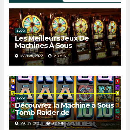
BLOG
Les Meilleurs Jeux De
Machines À Sous
MAR 25, 2022
ADMIN
BLOG
Découvrez la Machine à Sous
Tomb Raider de
Microgaming
MAI 19, 2021
ADMIN