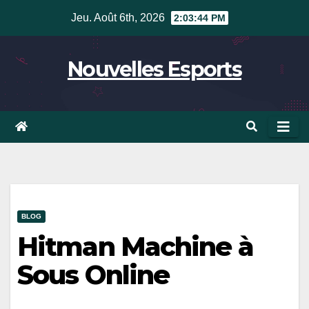
Skip
Jeu. Août 6th, 2026
2:03:45 PM
to
content
Nouvelles Esports
BLOG
Hitman Machine à
Sous Online