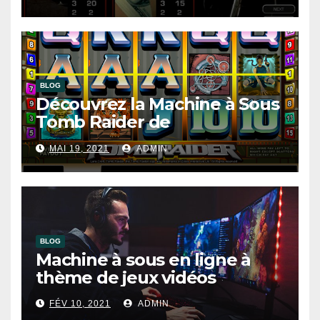
BLOG
Découvrez la Machine à Sous
Tomb Raider de
Microgaming
MAI 19, 2021
ADMIN
BLOG
Machine à sous en ligne à
thème de jeux vidéos
FÉV 10, 2021
ADMIN