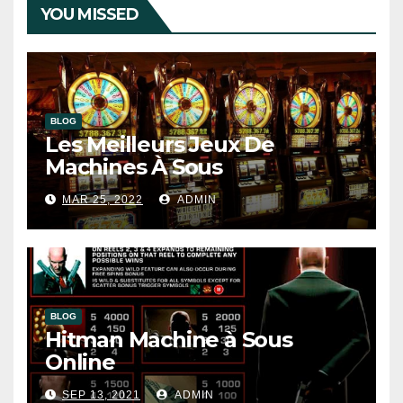
YOU MISSED
BLOG
Les Meilleurs Jeux De
Machines À Sous
MAR 25, 2022
ADMIN
BLOG
Hitman Machine à Sous
Online
SEP 13, 2021
ADMIN