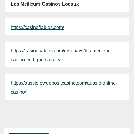
Les Meilleurs Casinos Locaux
https://casinofiables.com/
https://casinofiables.com/des-pays/les-meilleur-
casino-en-ligne-suisse/
https://aussielowdepositcasino.com/aussie-online-
casino/