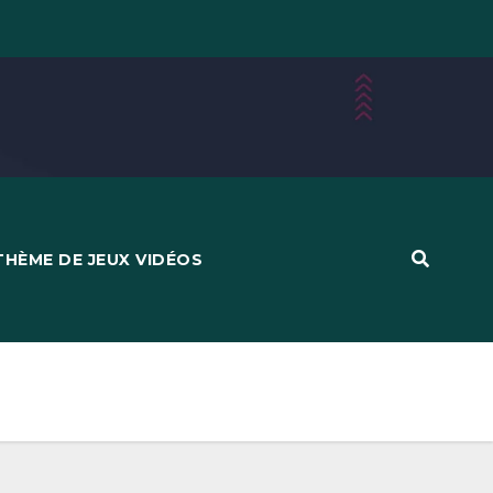
THÈME DE JEUX VIDÉOS