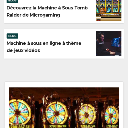
BLOG
Découvrez la Machine à Sous Tomb
Raider de Microgaming
BLOG
Machine à sous en ligne à thème
de jeux vidéos