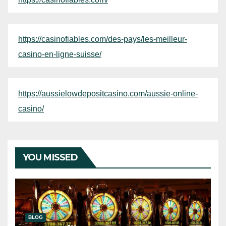
https://casinofiables.com/des-pays/les-meilleur-
casino-en-ligne-suisse/
https://aussielowdepositcasino.com/aussie-online-
casino/
YOU MISSED
BLOG