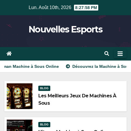
Skip
Lun. Août 10th, 2026
8:27:59 PM
to
content
Nouvelles Esports
achine à Sous Online
Découvrez la Machine à Sous Tomb R
BLOG
Les Meilleurs Jeux De Machines À
Sous
BLOG