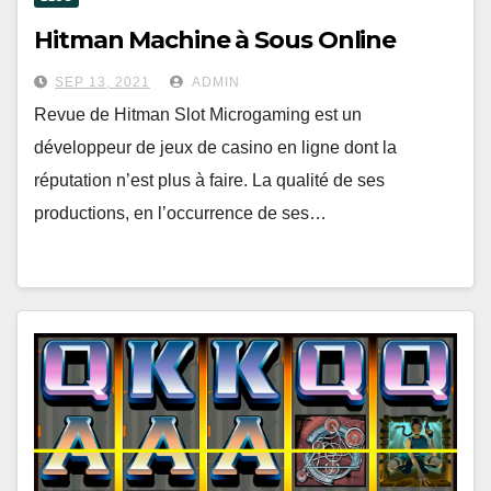
Hitman Machine à Sous Online
SEP 13, 2021
ADMIN
Revue de Hitman Slot Microgaming est un
développeur de jeux de casino en ligne dont la
réputation n’est plus à faire. La qualité de ses
productions, en l’occurrence de ses…