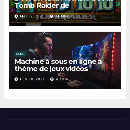
Tomb Raider de
Microgaming
MAI 19, 2021
ADMIN
BLOG
Machine à sous en ligne à
thème de jeux vidéos
FÉV 10, 2021
ADMIN